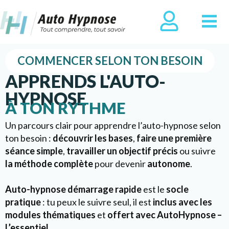
COMMENCER SELON TON BESOIN
APPRENDS L'AUTO-
HYPNOSE
À TON RYTHME
Un parcours clair pour apprendre l’auto-hypnose selon
ton besoin :
découvrir les bases
,
faire une première
séance simple
,
travailler un objectif précis
ou suivre
la méthode complète
pour devenir
autonome
.
Auto-hypnose démarrage rapide
est le
socle
pratique
: tu peux le suivre seul, il est
inclus avec les
modules thématiques
et
offert avec AutoHypnose –
L’essentiel
.