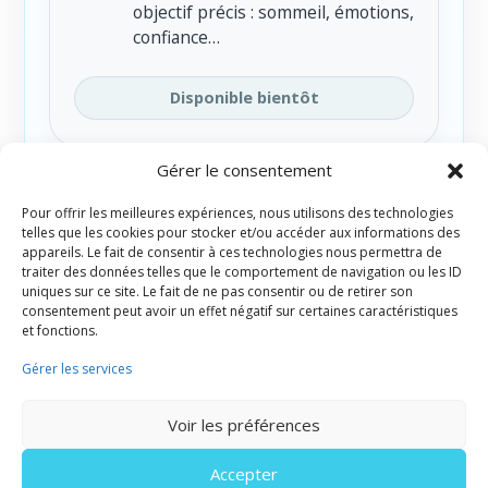
objectif précis : sommeil, émotions,
confiance…
Disponible bientôt
Gérer le consentement
AutoHypnose –
Pour offrir les meilleures expériences, nous utilisons des technologies
🧠
L’essentiel
telles que les cookies pour stocker et/ou accéder aux informations des
appareils. Le fait de consentir à ces technologies nous permettra de
Pour apprendre la méthode
traiter des données telles que le comportement de navigation ou les ID
uniques sur ce site. Le fait de ne pas consentir ou de retirer son
complète, personnaliser tes
consentement peut avoir un effet négatif sur certaines caractéristiques
séances et devenir autonome.
et fonctions.
Gérer les services
Découvrir la méthode
Voir les préférences
Accepter